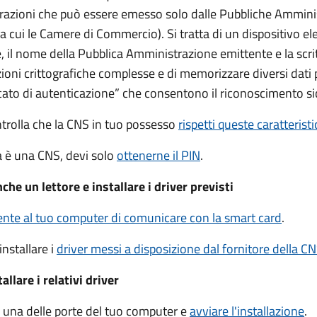
trazioni che può essere emesso solo dalle Pubbliche Ammini
 tra cui le Camere di Commercio).
Si tratta di un dispositivo el
 il nome della Pubblica Amministrazione emittente e la scrit
ioni crittografiche complesse e di memorizzare diversi dati 
cato di autenticazione” che consentono il riconoscimento si
ntrolla che la CNS in tuo possesso
rispetti queste caratterist
ia è una CNS, devi solo
ottenerne il PIN
.
che un lettore e installare i driver previsti
te al tuo computer di comunicare con la smart card
.
installare i
driver
messi a disposizione dal fornitore della C
llare i relativi driver
in una delle porte del tuo computer e
avviare l'installazione
.