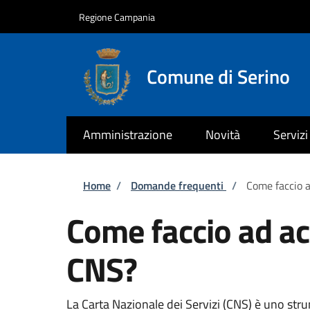
Salta al contenuto principale
Skip to footer content
Regione Campania
Comune di Serino
Amministrazione
Novità
Servizi
Briciole di pane
Home
/
Domande frequenti
/
Come faccio a
Come faccio ad acc
CNS?
La Carta Nazionale dei Servizi (CNS) è uno strum