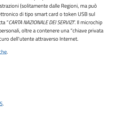
strazioni (solitamente dalle Regioni, ma può
ettronico di tipo
smart card
o t
oken USB
sul
ta “
CARTA NAZIONALE DEI SERVIZI
”.
Il microchip
personali, oltre a contenere una “chiave privata
curo dell'utente attraverso Internet.
iche
.
NS
.