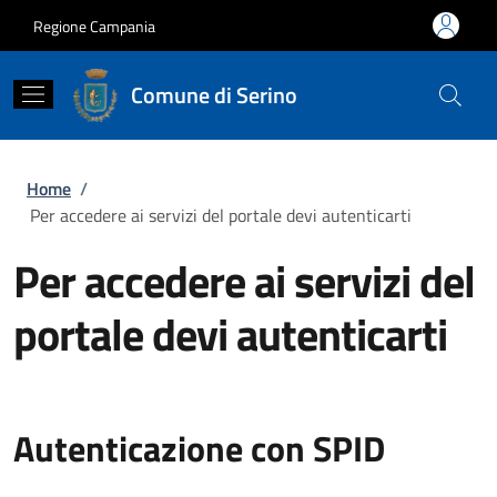
Salta al contenuto principale
Skip to footer content
Regione Campania
Comune di Serino
Briciole di pane
Home
/
Per accedere ai servizi del portale devi autenticarti
Per accedere ai servizi del
portale devi autenticarti
Autenticazione con SPID