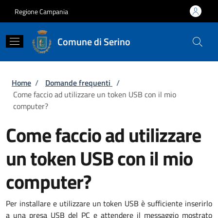
Salta al contenuto principale
Skip to footer content
Regione Campania
Comune di Serino
Briciole di pane
Home
/
Domande frequenti
/
Come faccio ad utilizzare un token USB con il mio
computer?
Come faccio ad utilizzare
un token USB con il mio
computer?
Per installare e utilizzare un token USB è sufficiente inserirlo
a una presa USB del PC e attendere il messaggio mostrato