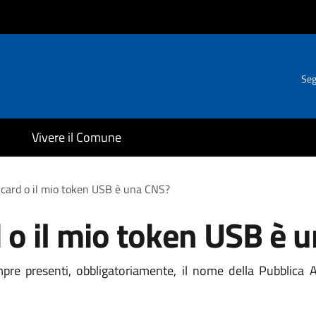
Seg
Vivere il Comune
 card o il mio token USB è una CNS?
 o il mio token USB è 
e presenti, obbligatoriamente, il nome della Pubblica Am