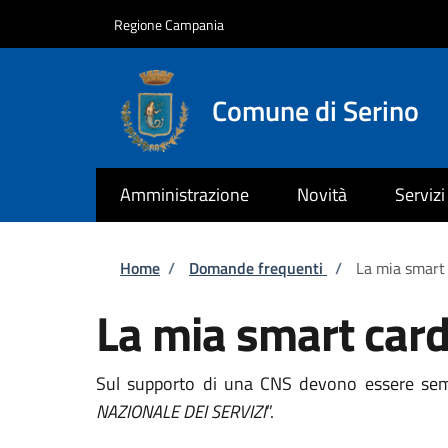
Salta al contenuto principale
Skip to footer content
Regione Campania
Comune di Serino
Amministrazione
Novità
Servizi
Briciole di pane
Home
/
Domande frequenti
/
La mia smart
La mia smart card
Sul supporto di una CNS devono essere sempr
NAZIONALE DEI SERVIZI
”.