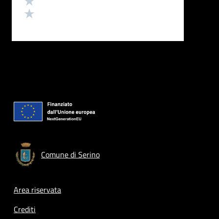
Valuta 1 stelle su 5
Comune di Serino
Footer menu
Area riservata
Crediti