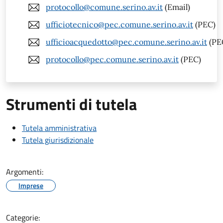
protocollo@comune.serino.av.it
(Email)
ufficiotecnico@pec.comune.serino.av.it
(PEC)
ufficioacquedotto@pec.comune.serino.av.it
(PE
protocollo@pec.comune.serino.av.it
(PEC)
Strumenti di tutela
Tutela amministrativa
Tutela giurisdizionale
Argomenti:
Imprese
Categorie: