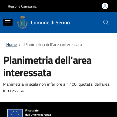
Salta al contenuto principale
Skip to footer content
Regione Campania
Comune di Serino
Briciole di pane
Home
/
Planimetria dell'area interessata
Planimetria dell'area
interessata
Planimetria in scala non inferiore a 1:100, quotata, dell'area
interessata.