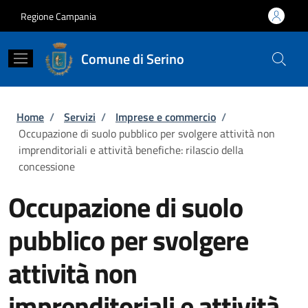
Salta al contenuto principale
Skip to footer content
Regione Campania
Comune di Serino
Briciole di pane
Home
/
Servizi
/
Imprese e commercio
/
Occupazione di suolo pubblico per svolgere attività non
imprenditoriali e attività benefiche: rilascio della
concessione
Occupazione di suolo
pubblico per svolgere
attività non
imprenditoriali e attività