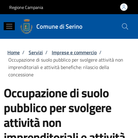
Salta al contenuto principale
Skip to footer content
Regione Campania
Comune di Serino
Briciole di pane
Home
/
Servizi
/
Imprese e commercio
/
Occupazione di suolo pubblico per svolgere attività non
imprenditoriali e attività benefiche: rilascio della
concessione
Occupazione di suolo
pubblico per svolgere
attività non
imprenditoriali e attività