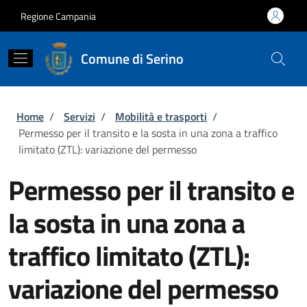
Salta al contenuto principale
Skip to footer content
Regione Campania
Comune di Serino
Briciole di pane
Home
/
Servizi
/
Mobilità e trasporti
/
Permesso per il transito e la sosta in una zona a traffico
limitato (ZTL): variazione del permesso
Permesso per il transito e
la sosta in una zona a
traffico limitato (ZTL):
variazione del permesso