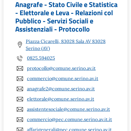
Anagrafe - Stato Civile e Statistica
- Elettorale e Leva - Relazioni col
Pubblico - Servizi Sociali e
Assistenziali - Protocollo
Piazza Cicarelli, 83028 Sala AV 83028
Serino (AV)
0825.594025
protocollo@comune.serino.av.it
commercio@comune.serino.av.it
anagrafe2@comune.serino.av.it
elettorale@comune.serino.av.it
assistentesociale@comune.serino.av.it
commercio@pec.comune.serino.av.it.it
affarigenerali@pec.comune.serino.av.it