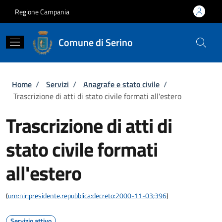
Salta al contenuto principale
Skip to footer content
Regione Campania
Comune di Serino
Briciole di pane
Home
/
Servizi
/
Anagrafe e stato civile
/
Trascrizione di atti di stato civile formati all'estero
Trascrizione di atti di
stato civile formati
all'estero
(
urn:nir:presidente.repubblica:decreto:2000-11-03;396
)
Servizio attivo