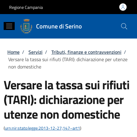
Salta al contenuto principale
Skip to footer content
Regione Campania
Comune di Serino
Briciole di pane
Home
/
Servizi
/
Tributi, finanze e contravvenzioni
/
Versare la tassa sui rifiuti (TARI): dichiarazione per utenze
non domestiche
Versare la tassa sui rifiuti
(TARI): dichiarazione per
utenze non domestiche
(
urn:nir:stato:legge:2013-12-27;147~art1
)