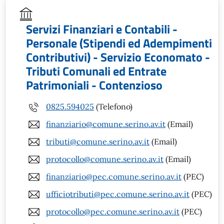
Servizi Finanziari e Contabili -
Personale (Stipendi ed Adempimenti
Contributivi) - Servizio Economato -
Tributi Comunali ed Entrate
Patrimoniali - Contenzioso
0825.594025
(Telefono)
finanziario@comune.serino.av.it
(Email)
tributi@comune.serino.av.it
(Email)
protocollo@comune.serino.av.it
(Email)
finanziario@pec.comune.serino.av.it
(PEC)
ufficiotributi@pec.comune.serino.av.it
(PEC)
protocollo@pec.comune.serino.av.it
(PEC)