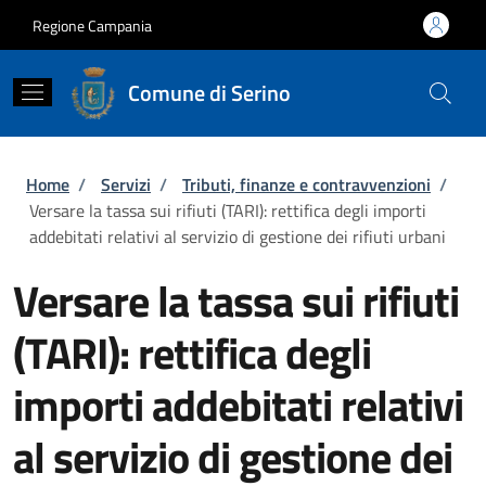
Salta al contenuto principale
Skip to footer content
Regione Campania
Comune di Serino
Briciole di pane
Home
/
Servizi
/
Tributi, finanze e contravvenzioni
/
Versare la tassa sui rifiuti (TARI): rettifica degli importi
addebitati relativi al servizio di gestione dei rifiuti urbani
Versare la tassa sui rifiuti
(TARI): rettifica degli
importi addebitati relativi
al servizio di gestione dei