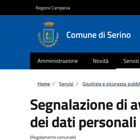
Salta al contenuto principale
Skip to footer content
Regione Campania
Comune di Serino
Amministrazione
Novità
Servizi
Briciole di pane
Home
/
Servizi
/
Giustizia e sicurezza pubbl
Segnalazione di a
dei dati personali
(Regolamento comunale)