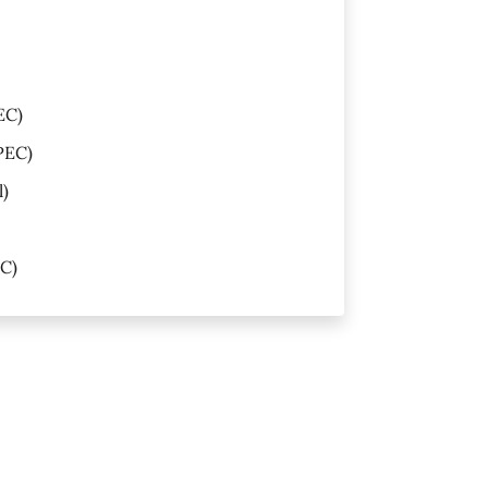
EC)
PEC)
l)
C)