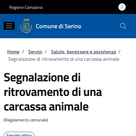
Salta al contenuto principale
Skip to footer content
Regione Campania
Comune di Serino
Briciole di pane
Home
/
Servizi
/
Salute, benessere e assistenza
/
Segnalazione di ritrovamento di una carcassa animale
Segnalazione di
ritrovamento di una
carcassa animale
(Regolamento comunale)
Servizio attivo