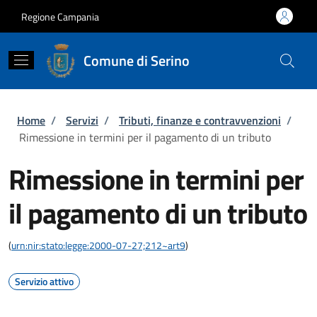
Salta al contenuto principale
Skip to footer content
Regione Campania
Comune di Serino
Briciole di pane
Home
/
Servizi
/
Tributi, finanze e contravvenzioni
/
Rimessione in termini per il pagamento di un tributo
Rimessione in termini per
il pagamento di un tributo
(
urn:nir:stato:legge:2000-07-27;212~art9
)
Servizio attivo