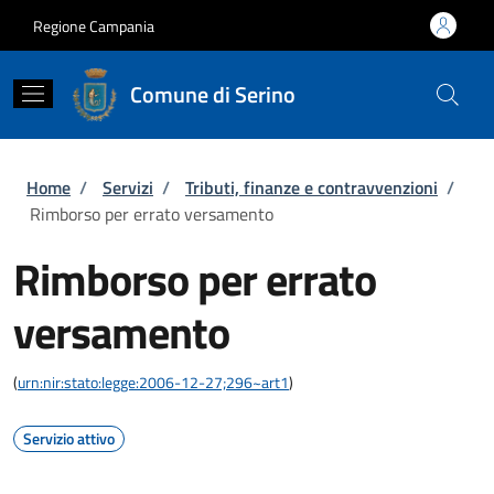
Salta al contenuto principale
Skip to footer content
Regione Campania
Comune di Serino
Briciole di pane
Home
/
Servizi
/
Tributi, finanze e contravvenzioni
/
Rimborso per errato versamento
Rimborso per errato
versamento
(
urn:nir:stato:legge:2006-12-27;296~art1
)
Servizio attivo