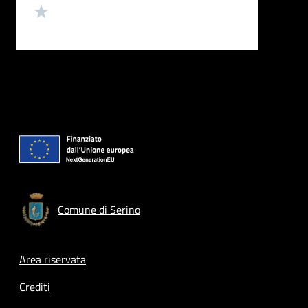
Valuta 1 stelle su 5
Comune di Serino
Footer menu
Area riservata
Crediti