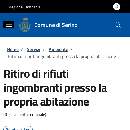
Salta al contenuto principale
Skip to footer content
Regione Campania
Comune di Serino
Briciole di pane
Home
/
Servizi
/
Ambiente
/
Ritiro di rifiuti ingombranti presso la propria abitazione
Ritiro di rifiuti
ingombranti presso la
propria abitazione
(Regolamento comunale)
Servizio attivo