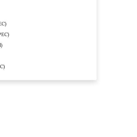
EC)
PEC)
l)
C)