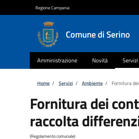
Salta al contenuto principale
Skip to footer content
Regione Campania
Comune di Serino
Amministrazione
Novità
Servizi
Briciole di pane
Home
/
Servizi
/
Ambiente
/
Fornitura dei
Fornitura dei cont
raccolta differenz
(Regolamento comunale)