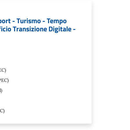
port - Turismo - Tempo
icio Transizione Digitale -
EC)
PEC)
l)
C)