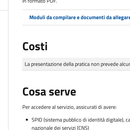
in formato PDF.
Moduli da compilare e documenti da allegar
Costi
Tipo di pagamento
Importo
La presentazione della pratica non prevede al
Cosa serve
Per accedere al servizio, assicurati di avere:
SPID (sistema pubblico di identità digitale), ca
nazionale dei servizi (CNS)