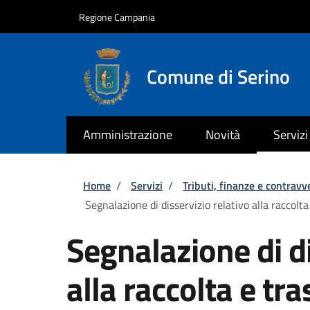
Salta al contenuto principale
Skip to footer content
Regione Campania
Comune di Serino
Amministrazione
Novità
Servizi
Briciole di pane
Home
/
Servizi
/
Tributi, finanze e contravv
Segnalazione di disservizio relativo alla raccolta
Segnalazione di di
alla raccolta e tra