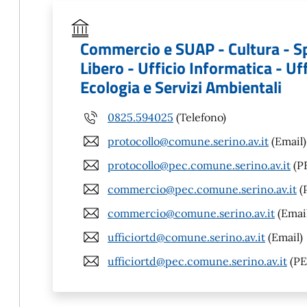
Commercio e SUAP - Cultura - S
Libero - Ufficio Informatica - Uff
Ecologia e Servizi Ambientali
0825.594025
(Telefono)
protocollo@comune.serino.av.it
(Email)
protocollo@pec.comune.serino.av.it
(P
commercio@pec.comune.serino.av.it
(
commercio@comune.serino.av.it
(Emai
ufficiortd@comune.serino.av.it
(Email)
ufficiortd@pec.comune.serino.av.it
(PE