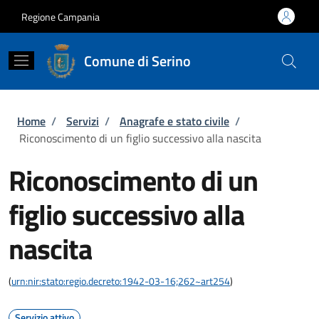
Salta al contenuto principale
Skip to footer content
Regione Campania
Comune di Serino
Briciole di pane
Home
/
Servizi
/
Anagrafe e stato civile
/
Riconoscimento di un figlio successivo alla nascita
Riconoscimento di un
figlio successivo alla
nascita
(
urn:nir:stato:regio.decreto:1942-03-16;262~art254
)
Servizio attivo