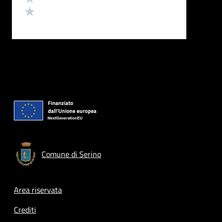
Valuta 1 stelle su 5
Comune di Serino
Footer menu
Area riservata
Crediti