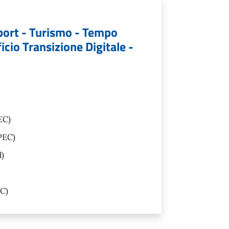
port - Turismo - Tempo
icio Transizione Digitale -
EC)
PEC)
l)
C)