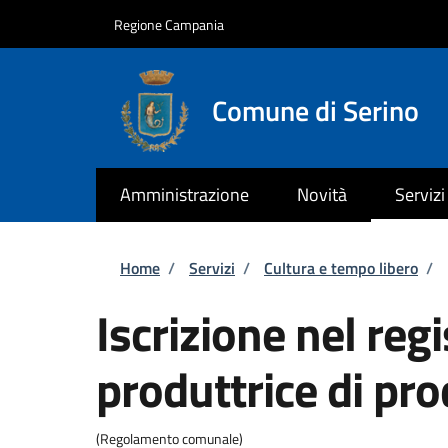
Salta al contenuto principale
Skip to footer content
Regione Campania
Comune di Serino
Amministrazione
Novità
Servizi
Briciole di pane
Home
/
Servizi
/
Cultura e tempo libero
/
Iscrizione nel re
produttrice di pr
(Regolamento comunale)