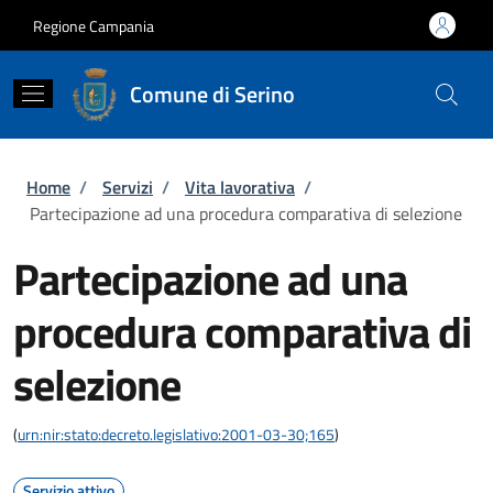
Salta al contenuto principale
Skip to footer content
Regione Campania
Comune di Serino
Briciole di pane
Home
/
Servizi
/
Vita lavorativa
/
Partecipazione ad una procedura comparativa di selezione
Partecipazione ad una
procedura comparativa di
selezione
(
urn:nir:stato:decreto.legislativo:2001-03-30;165
)
Servizio attivo