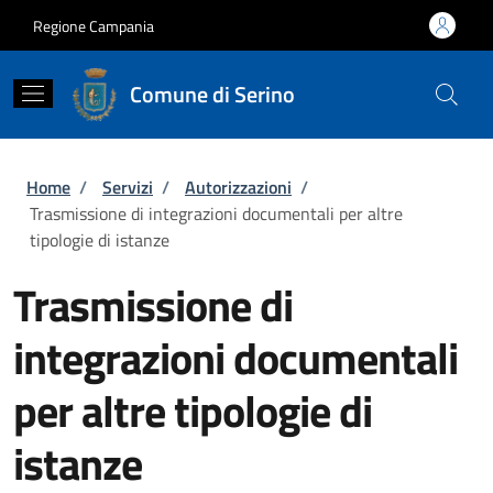
Salta al contenuto principale
Skip to footer content
Regione Campania
Comune di Serino
Briciole di pane
Home
/
Servizi
/
Autorizzazioni
/
Trasmissione di integrazioni documentali per altre
tipologie di istanze
Trasmissione di
integrazioni documentali
per altre tipologie di
istanze