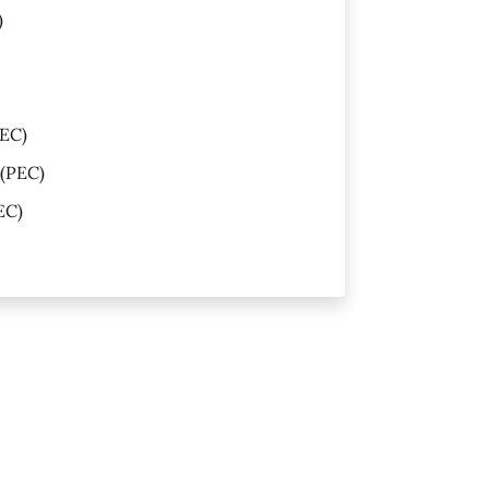
)
EC)
(PEC)
EC)