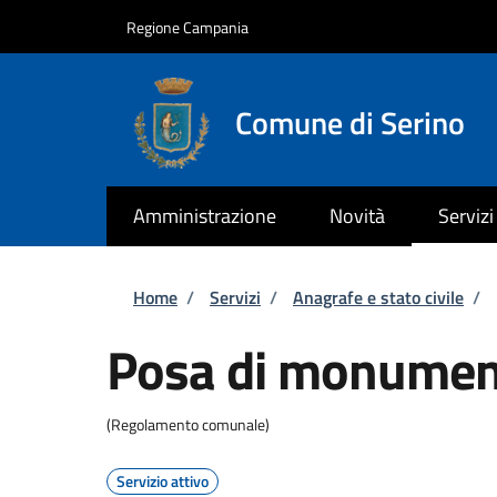
Salta al contenuto principale
Skip to footer content
Regione Campania
Comune di Serino
Amministrazione
Novità
Servizi
Briciole di pane
Home
/
Servizi
/
Anagrafe e stato civile
/
Posa di monument
(Regolamento comunale)
Servizio attivo