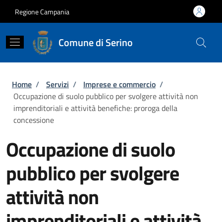
Salta al contenuto principale
Skip to footer content
Regione Campania
Comune di Serino
Briciole di pane
Home
/
Servizi
/
Imprese e commercio
/
Occupazione di suolo pubblico per svolgere attività non
imprenditoriali e attività benefiche: proroga della
concessione
Occupazione di suolo
pubblico per svolgere
attività non
imprenditoriali e attività