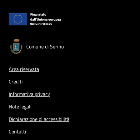
Comune di Serino
Footer menu
Area riservata
Crediti
Informativa privacy
Note legali
Dichiarazione di accessibilità
Contatti