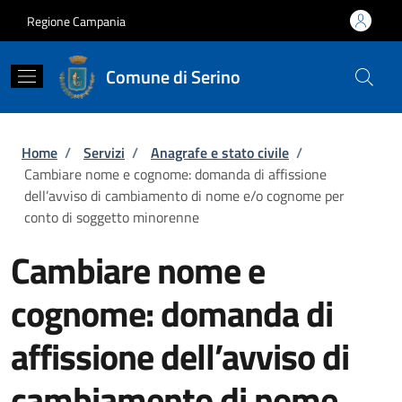
Salta al contenuto principale
Skip to footer content
Regione Campania
Comune di Serino
Briciole di pane
Home
/
Servizi
/
Anagrafe e stato civile
/
Cambiare nome e cognome: domanda di affissione
dell’avviso di cambiamento di nome e/o cognome per
conto di soggetto minorenne
Cambiare nome e
cognome: domanda di
affissione dell’avviso di
cambiamento di nome