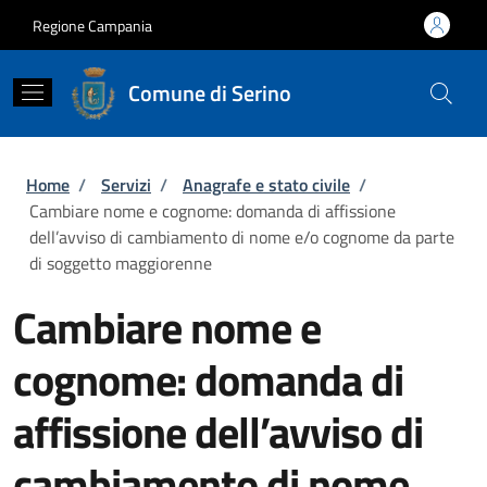
Salta al contenuto principale
Skip to footer content
Regione Campania
Comune di Serino
Briciole di pane
Home
/
Servizi
/
Anagrafe e stato civile
/
Cambiare nome e cognome: domanda di affissione
dell’avviso di cambiamento di nome e/o cognome da parte
di soggetto maggiorenne
Cambiare nome e
cognome: domanda di
affissione dell’avviso di
cambiamento di nome