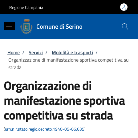
Salta al contenuto principale
Skip to footer content
Regione Campania
Comune di Serino
Briciole di pane
Home
/
Servizi
/
Mobilità e trasporti
/
Organizzazione di manifestazione sportiva competitiva su
strada
Organizzazione di
manifestazione sportiva
competitiva su strada
(
urn:nir:stato:regio.decreto:1940-05-06;635
)