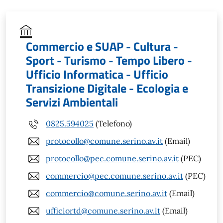
Commercio e SUAP - Cultura -
Sport - Turismo - Tempo Libero -
Ufficio Informatica - Ufficio
Transizione Digitale - Ecologia e
Servizi Ambientali
0825.594025
(Telefono)
protocollo@comune.serino.av.it
(Email)
protocollo@pec.comune.serino.av.it
(PEC)
commercio@pec.comune.serino.av.it
(PEC)
commercio@comune.serino.av.it
(Email)
ufficiortd@comune.serino.av.it
(Email)