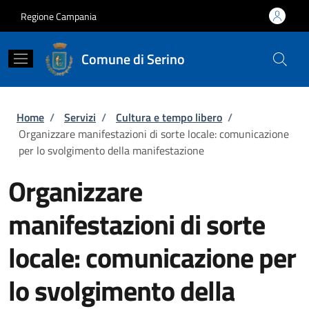
Salta al contenuto principale
Skip to footer content
Regione Campania
Comune di Serino
Briciole di pane
Home
/
Servizi
/
Cultura e tempo libero
/
Organizzare manifestazioni di sorte locale: comunicazione
per lo svolgimento della manifestazione
Organizzare
manifestazioni di sorte
locale: comunicazione per
lo svolgimento della