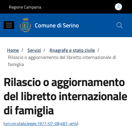
Salta al contenuto principale
Skip to footer content
Regione Campania
Comune di Serino
Briciole di pane
Home
/
Servizi
/
Anagrafe e stato civile
/
Rilascio o aggiornamento del libretto internazionale di
famiglia
Rilascio o aggiornamento
del libretto internazionale
di famiglia
(
urn:nir:stato:legge:1977-07-08;487~art4
)