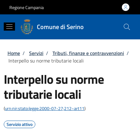
Salta al contenuto principale
Skip to footer content
Regione Campania
Comune di Serino
Briciole di pane
Home
/
Servizi
/
Tributi, finanze e contravvenzioni
/
Interpello su norme tributarie locali
Interpello su norme
tributarie locali
(
urn:nir:stato:legge:2000-07-27;212~art11
)
Servizio attivo