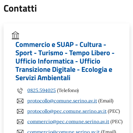
Contatti
Commercio e SUAP - Cultura -
Sport - Turismo - Tempo Libero -
Ufficio Informatica - Ufficio
Transizione Digitale - Ecologia e
Servizi Ambientali
0825.594025
(Telefono)
protocollo@comune.serino.av.it
(Email)
protocollo@pec.comune.serino.av.it
(PEC)
commercio@pec.comune.serino.av.it
(PEC)
commercio@comune.serino.av.it
(Email)