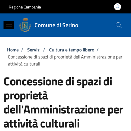
Salta al contenuto principale
Skip to footer content
Regione Campania
Comune di Serino
Briciole di pane
Home
/
Servizi
/
Cultura e tempo libero
/
Concessione di spazi di proprietà dell'Amministrazione per
attività culturali
Concessione di spazi di
proprietà
dell'Amministrazione per
attività culturali