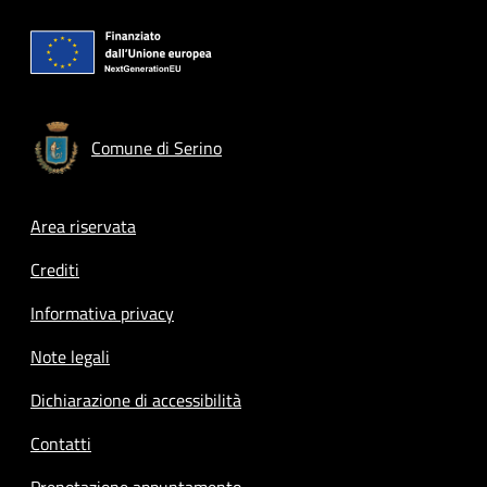
Comune di Serino
Footer menu
Area riservata
Crediti
Informativa privacy
Note legali
Dichiarazione di accessibilità
Contatti
Prenotazione appuntamento