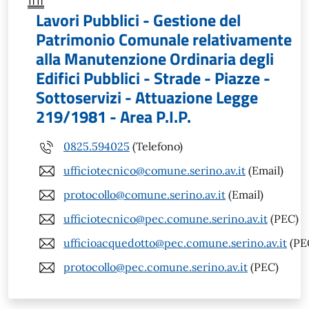
Lavori Pubblici - Gestione del
Patrimonio Comunale relativamente
alla Manutenzione Ordinaria degli
Edifici Pubblici - Strade - Piazze -
Sottoservizi - Attuazione Legge
219/1981 - Area P.I.P.
0825.594025
(Telefono)
ufficiotecnico@comune.serino.av.it
(Email)
protocollo@comune.serino.av.it
(Email)
ufficiotecnico@pec.comune.serino.av.it
(PEC)
ufficioacquedotto@pec.comune.serino.av.it
(PE
protocollo@pec.comune.serino.av.it
(PEC)