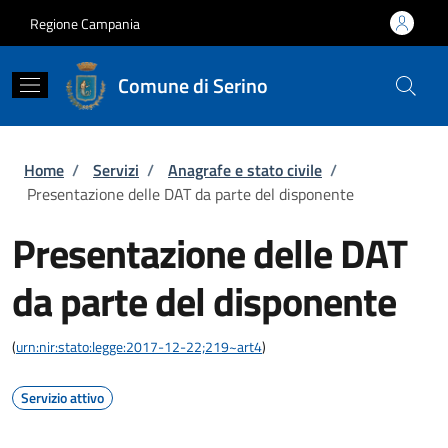
Salta al contenuto principale
Skip to footer content
Regione Campania
Comune di Serino
Briciole di pane
Home
/
Servizi
/
Anagrafe e stato civile
/
Presentazione delle DAT da parte del disponente
Presentazione delle DAT
da parte del disponente
(
urn:nir:stato:legge:2017-12-22;219~art4
)
Servizio attivo