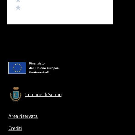
Valuta 1 stelle su 5
Comune di Serino
Footer menu
Area riservata
Crediti