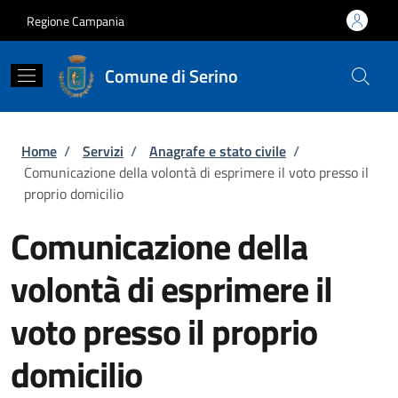
Salta al contenuto principale
Skip to footer content
Regione Campania
Comune di Serino
Briciole di pane
Home
/
Servizi
/
Anagrafe e stato civile
/
Comunicazione della volontà di esprimere il voto presso il
proprio domicilio
Comunicazione della
volontà di esprimere il
voto presso il proprio
domicilio