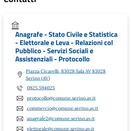
Anagrafe - Stato Civile e Statistica
- Elettorale e Leva - Relazioni col
Pubblico - Servizi Sociali e
Assistenziali - Protocollo
Piazza Cicarelli, 83028 Sala AV 83028
Serino (AV)
0825.594025
protocollo@comune.serino.av.it
commercio@comune.serino.av.it
anagrafe2@comune.serino.av.it
elettorale@comune.serino.av.it