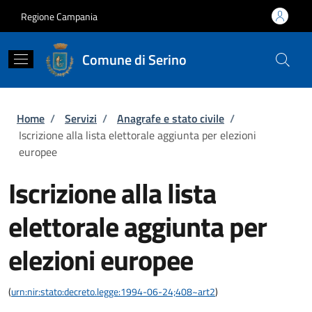
Salta al contenuto principale
Skip to footer content
Regione Campania
Comune di Serino
Briciole di pane
Home
/
Servizi
/
Anagrafe e stato civile
/
Iscrizione alla lista elettorale aggiunta per elezioni
europee
Iscrizione alla lista
elettorale aggiunta per
elezioni europee
(
urn:nir:stato:decreto.legge:1994-06-24;408~art2
)