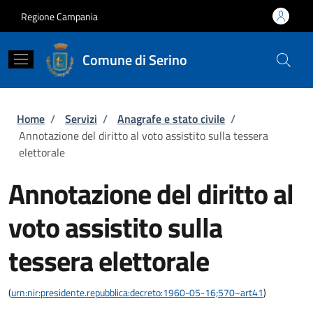
Salta al contenuto principale
Skip to footer content
Regione Campania
Comune di Serino
Briciole di pane
Home
/
Servizi
/
Anagrafe e stato civile
/
Annotazione del diritto al voto assistito sulla tessera
elettorale
Annotazione del diritto al
voto assistito sulla
tessera elettorale
(
urn:nir:presidente.repubblica:decreto:1960-05-16;570~art41
)