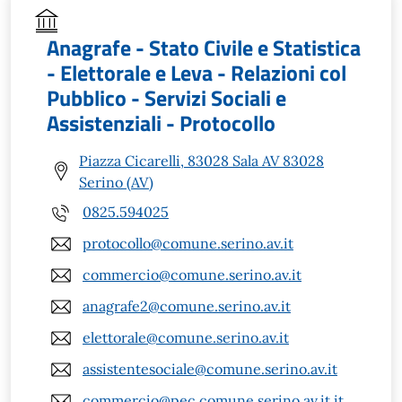
Anagrafe - Stato Civile e Statistica
- Elettorale e Leva - Relazioni col
Pubblico - Servizi Sociali e
Assistenziali - Protocollo
Piazza Cicarelli, 83028 Sala AV 83028
Serino (AV)
0825.594025
protocollo@comune.serino.av.it
commercio@comune.serino.av.it
anagrafe2@comune.serino.av.it
elettorale@comune.serino.av.it
assistentesociale@comune.serino.av.it
commercio@pec.comune.serino.av.it.it