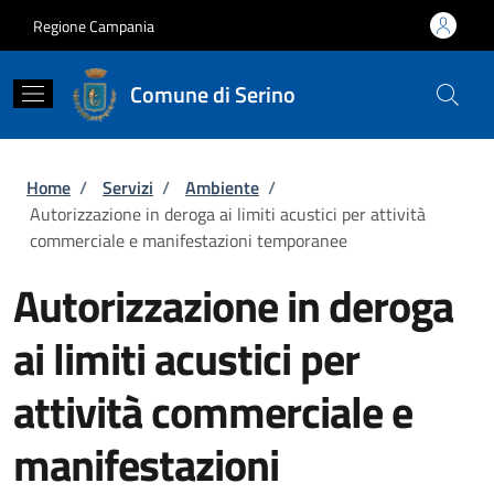
Salta al contenuto principale
Skip to footer content
Regione Campania
Comune di Serino
Briciole di pane
Home
/
Servizi
/
Ambiente
/
Autorizzazione in deroga ai limiti acustici per attività
commerciale e manifestazioni temporanee
Autorizzazione in deroga
ai limiti acustici per
attività commerciale e
manifestazioni