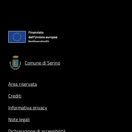
Comune di Serino
Footer menu
Area riservata
Crediti
Informativa privacy
Note legali
Dichiarazione di accessibilità