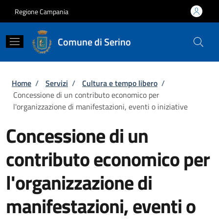
Salta al contenuto principale
Skip to footer content
Regione Campania
Comune di Serino
Briciole di pane
Home
/
Servizi
/
Cultura e tempo libero
/
Concessione di un contributo economico per
l'organizzazione di manifestazioni, eventi o iniziative
Concessione di un
contributo economico per
l'organizzazione di
manifestazioni, eventi o