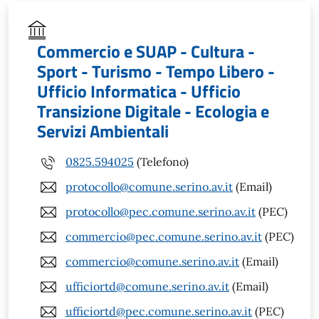
Commercio e SUAP - Cultura -
Sport - Turismo - Tempo Libero -
Ufficio Informatica - Ufficio
Transizione Digitale - Ecologia e
Servizi Ambientali
0825.594025
(Telefono)
protocollo@comune.serino.av.it
(Email)
protocollo@pec.comune.serino.av.it
(PEC)
commercio@pec.comune.serino.av.it
(PEC)
commercio@comune.serino.av.it
(Email)
ufficiortd@comune.serino.av.it
(Email)
ufficiortd@pec.comune.serino.av.it
(PEC)