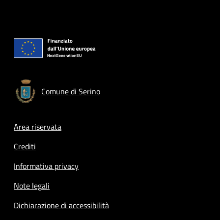
Comune di Serino
Footer menu
Area riservata
Crediti
Informativa privacy
Note legali
Dichiarazione di accessibilità