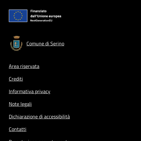
Comune di Serino
Footer menu
Area riservata
Crediti
Informativa privacy
Note legali
Dichiarazione di accessibilità
Contatti