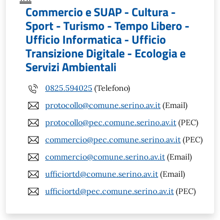
Commercio e SUAP - Cultura -
Sport - Turismo - Tempo Libero -
Ufficio Informatica - Ufficio
Transizione Digitale - Ecologia e
Servizi Ambientali
0825.594025
(Telefono)
protocollo@comune.serino.av.it
(Email)
protocollo@pec.comune.serino.av.it
(PEC)
commercio@pec.comune.serino.av.it
(PEC)
commercio@comune.serino.av.it
(Email)
ufficiortd@comune.serino.av.it
(Email)
ufficiortd@pec.comune.serino.av.it
(PEC)