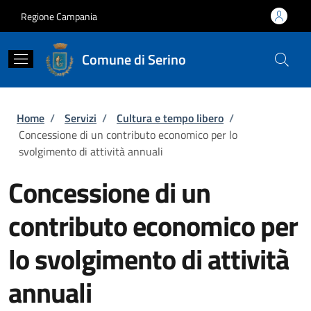
Salta al contenuto principale
Skip to footer content
Regione Campania
Comune di Serino
Briciole di pane
Home
/
Servizi
/
Cultura e tempo libero
/
Concessione di un contributo economico per lo
svolgimento di attività annuali
Concessione di un
contributo economico per
lo svolgimento di attività
annuali