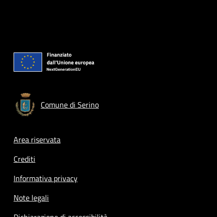
Comune di Serino
Footer menu
Area riservata
Crediti
Informativa privacy
Note legali
Dichiarazione di accessibilità