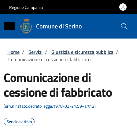
Salta al contenuto principale
Skip to footer content
Regione Campania
Comune di Serino
Briciole di pane
Home
/
Servizi
/
Giustizia e sicurezza pubblica
/
Comunicazione di cessione di fabbricato
Comunicazione di
cessione di fabbricato
(
urn:nir:stato:decreto.legge:1978-03-21;59~art12
)
Servizio attivo