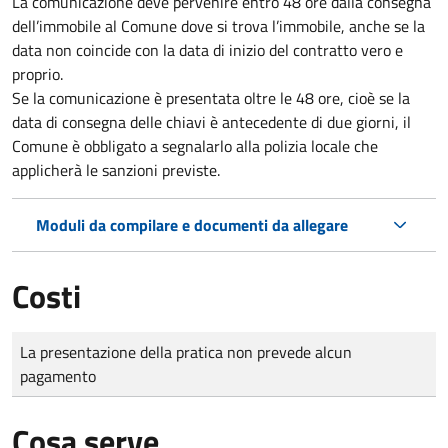
La comunicazione deve pervenire
entro 48 ore
dalla consegna
dell’immobile al Comune dove si trova l’immobile, anche se la
data non coincide con la data di inizio del contratto vero e
proprio.
Se la comunicazione è presentata oltre le 48 ore, cioè se la
data di consegna delle chiavi è antecedente di due giorni, il
Comune è obbligato a segnalarlo alla polizia locale che
applicherà le sanzioni previste.
Moduli da compilare e documenti da allegare
Costi
Tipo di pagamento
Importo
La presentazione della pratica non prevede alcun
pagamento
Cosa serve