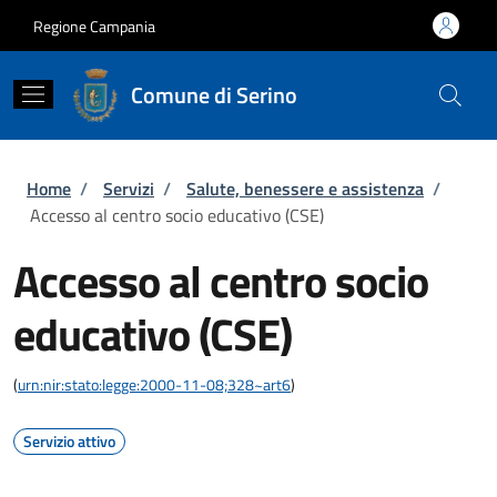
Salta al contenuto principale
Skip to footer content
Regione Campania
Comune di Serino
Briciole di pane
Home
/
Servizi
/
Salute, benessere e assistenza
/
Accesso al centro socio educativo (CSE)
Accesso al centro socio
educativo (CSE)
(
urn:nir:stato:legge:2000-11-08;328~art6
)
Servizio attivo