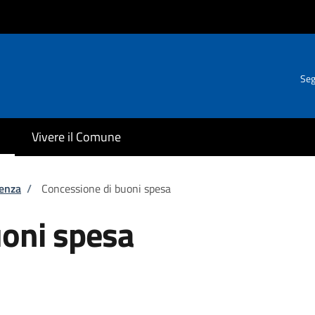
Seg
Vivere il Comune
tenza
/
Concessione di buoni spesa
uoni spesa