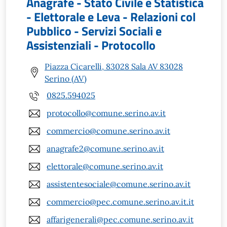
Anagrafe - Stato Civile e Statistica
- Elettorale e Leva - Relazioni col
Pubblico - Servizi Sociali e
Assistenziali - Protocollo
Piazza Cicarelli, 83028 Sala AV 83028
Serino (AV)
0825.594025
protocollo@comune.serino.av.it
commercio@comune.serino.av.it
anagrafe2@comune.serino.av.it
elettorale@comune.serino.av.it
assistentesociale@comune.serino.av.it
commercio@pec.comune.serino.av.it.it
affarigenerali@pec.comune.serino.av.it