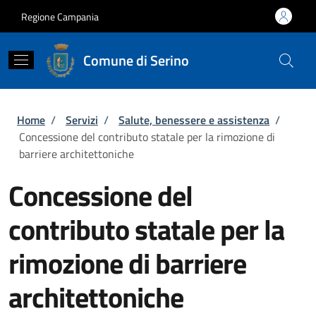
Salta al contenuto principale
Skip to footer content
Regione Campania
Comune di Serino
Briciole di pane
Home
/
Servizi
/
Salute, benessere e assistenza
/
Concessione del contributo statale per la rimozione di
barriere architettoniche
Concessione del
contributo statale per la
rimozione di barriere
architettoniche