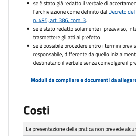
se è stato già redatto il verbale di accertament
l'archiviazione come definito dal
Decreto del
n. 495, art. 386, com. 3
.
se è stato redatto solamente il preavviso, in
trasmettere gli atti al prefetto
se è possibile procedere entro i termini previst
responsabile, differente da quello inizialmente
destinatario il verbale senza coinvolgere il pr
Moduli da compilare e documenti da allegar
Costi
Tipo di pagamento
Importo
La presentazione della pratica non prevede al