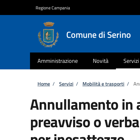
Salta al contenuto principale
Skip to footer content
Regione Campania
Comune di Serino
Amministrazione
Novità
Servizi
Briciole di pane
Home
/
Servizi
/
Mobilità e trasporti
/
Ann
Annullamento in a
preavviso o verba
per inesattezze