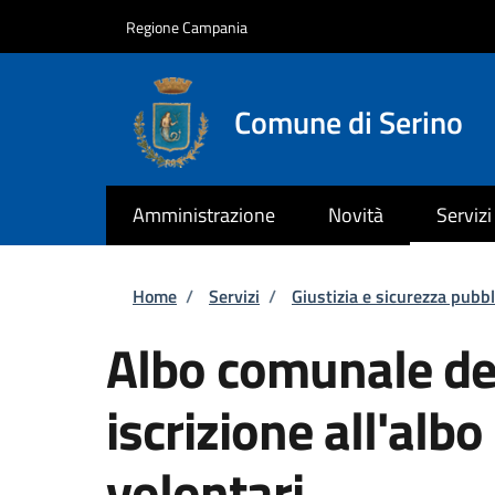
Salta al contenuto principale
Skip to footer content
Regione Campania
Comune di Serino
Amministrazione
Novità
Servizi
Briciole di pane
Home
/
Servizi
/
Giustizia e sicurezza pubbl
Albo comunale dei
iscrizione all'alb
volontari