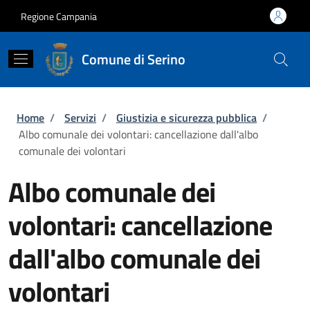
Salta al contenuto principale
Skip to footer content
Regione Campania
Comune di Serino
Briciole di pane
Home
/
Servizi
/
Giustizia e sicurezza pubblica
/
Albo comunale dei volontari: cancellazione dall'albo
comunale dei volontari
Albo comunale dei
volontari: cancellazione
dall'albo comunale dei
volontari