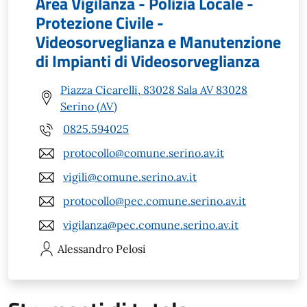
Area Vigilanza - Polizia Locale -
Protezione Civile -
Videosorveglianza e Manutenzione
di Impianti di Videosorveglianza
Piazza Cicarelli, 83028 Sala AV 83028
Serino (AV)
0825.594025
protocollo@comune.serino.av.it
vigili@comune.serino.av.it
protocollo@pec.comune.serino.av.it
vigilanza@pec.comune.serino.av.it
Alessandro
Pelosi