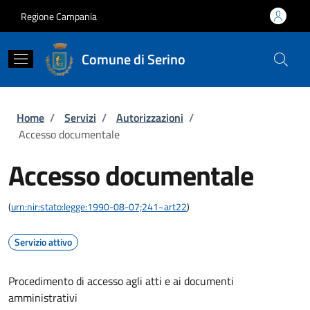
Salta al contenuto principale
Skip to footer content
Regione Campania
Comune di Serino
Briciole di pane
Home
/
Servizi
/
Autorizzazioni
/
Accesso documentale
Accesso documentale
(
urn:nir:stato:legge:1990-08-07;241~art22
)
Servizio attivo
Procedimento di accesso agli atti e ai documenti
amministrativi