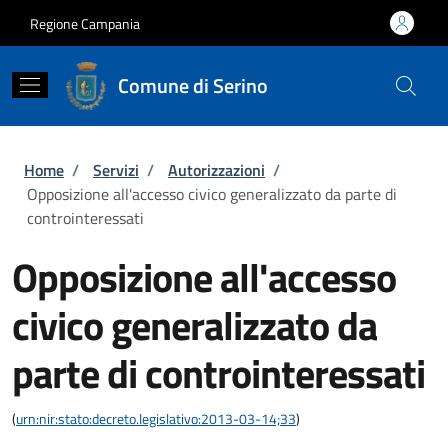
Salta al contenuto principale
Skip to footer content
Regione Campania
Comune di Serino
Briciole di pane
Home
/
Servizi
/
Autorizzazioni
/
Opposizione all'accesso civico generalizzato da parte di
controinteressati
Opposizione all'accesso
civico generalizzato da
parte di controinteressati
(
urn:nir:stato:decreto.legislativo:2013-03-14;33
)