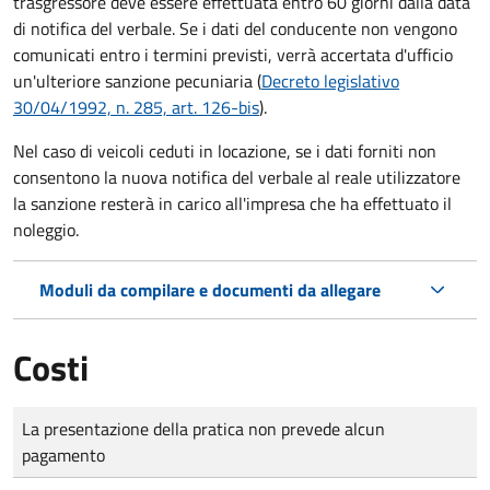
trasgressore deve essere effettuata entro 60 giorni dalla data
di notifica del verbale.
Se i dati del conducente non vengono
comunicati entro i termini previsti, verrà accertata d'ufficio
un'ulteriore sanzione pecuniaria (
Decreto legislativo
30/04/1992, n. 285, art. 126-bis
).
Nel caso di veicoli ceduti in locazione, se i dati forniti non
consentono la nuova notifica del verbale al reale utilizzatore
la sanzione resterà in carico all'impresa che ha effettuato il
noleggio.
Moduli da compilare e documenti da allegare
Costi
Tipo di pagamento
Importo
La presentazione della pratica non prevede alcun
pagamento