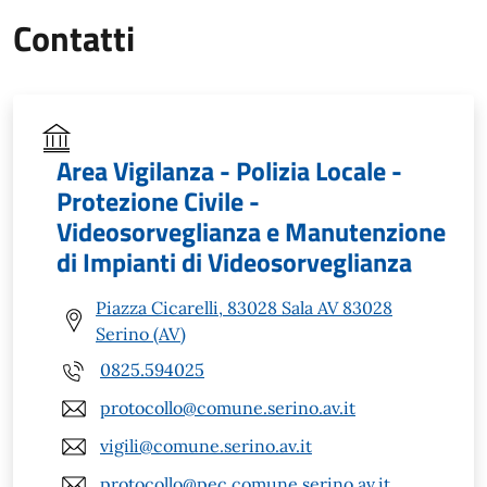
Contatti
Area Vigilanza - Polizia Locale -
Protezione Civile -
Videosorveglianza e Manutenzione
di Impianti di Videosorveglianza
Piazza Cicarelli, 83028 Sala AV 83028
Serino (AV)
0825.594025
protocollo@comune.serino.av.it
vigili@comune.serino.av.it
protocollo@pec.comune.serino.av.it